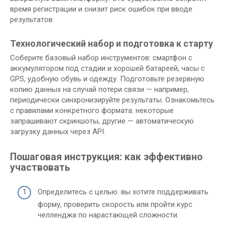
время регистрации и снизит риск ошибок при вводе
результатов.
Технологический набор и подготовка к старту
Соберите базовый набор инструментов: смартфон с
аккумулятором под стадии и хорошей батареей, часы с
GPS, удобную обувь и одежду. Подготовьте резервную
копию данных на случай потери связи — например,
периодически синхронизируйте результаты. Ознакомьтесь
с правилами конкретного формата: некоторые
запрашивают скриншоты, другие — автоматическую
загрузку данных через API.
Пошаговая инструкция: как эффективно
участвовать
Определитесь с целью: вы хотите поддерживать
форму, проверить скорость или пройти курс
челленджа по нарастающей сложности.