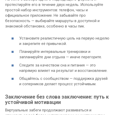
протестируйте его в течение двух недель. Используйте
простой набор инструментов: телефон, часы и
официальное приложение. Не забывайте про
безопасность — выбирайте маршруты в доступной и
знакомой обстановке, особенно в часы пик.
Установите реалистичную цель на первую неделю
и закрепите её привычкой.
Планируйте интервальные тренировки и
запланируйте дни отдыха — иначе перегорите.
Следите за качеством сна и питания — это
напрямую влияет на результат и восстановление.
Общайтесь с сообществом — поддержка друзей
и соперников делает процесс устойчивым.
Заключение без слова заключение: путь к
устойчивой мотивации
Виртуальные забеги продолжают развиваться и