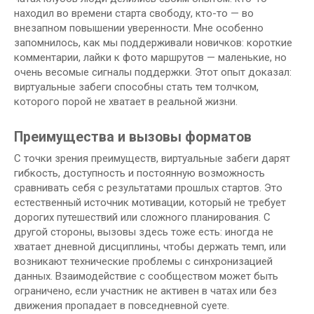
находил во времени старта свободу, кто-то — во
внезапном повышении уверенности. Мне особенно
запомнилось, как мы поддерживали новичков: короткие
комментарии, лайки к фото маршрутов — маленькие, но
очень весомые сигналы поддержки. Этот опыт доказал:
виртуальные забеги способны стать тем толчком,
которого порой не хватает в реальной жизни.
Преимущества и вызовы форматов
С точки зрения преимуществ, виртуальные забеги дарят
гибкость, доступность и постоянную возможность
сравнивать себя с результатами прошлых стартов. Это
естественный источник мотивации, который не требует
дорогих путешествий или сложного планирования. С
другой стороны, вызовы здесь тоже есть: иногда не
хватает дневной дисциплины, чтобы держать темп, или
возникают технические проблемы с синхронизацией
данных. Взаимодействие с сообществом может быть
ограничено, если участник не активен в чатах или без
движения пропадает в повседневной суете.