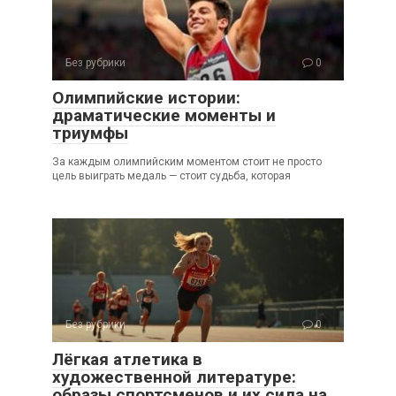
Без рубрики
0
Олимпийские истории:
драматические моменты и
триумфы
За каждым олимпийским моментом стоит не просто
цель выиграть медаль — стоит судьба, которая
Без рубрики
0
Лёгкая атлетика в
художественной литературе:
образы спортсменов и их сила на