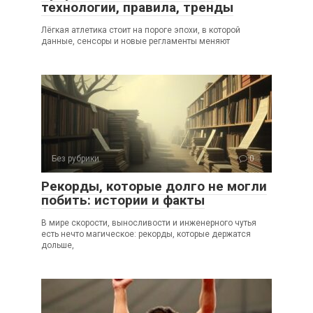
технологии, правила, тренды
Лёгкая атлетика стоит на пороге эпохи, в которой
данные, сенсоры и новые регламенты меняют
Без рубрики
0
Рекорды, которые долго не могли
побить: истории и факты
В мире скорости, выносливости и инженерного чутья
есть нечто магическое: рекорды, которые держатся
дольше,