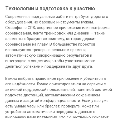
Технологии и подготовка к участию
Современные виртуальные забеги не требуют дорогого
оборудования, но базовые инструменты нужны.
Смартфон с GPS, спортивное приложение или платформа
соревнования, лента тренировок или дневник — такие
элементы образуют экосистему, которая держит
соревнование на плаву. В большинстве проектов
используются трекеры в реальном времени,
автоматическую синхронизацию результатов и
интеграцию с соцсетями, чтобы участники могли
делиться успехами и поддерживать друг друга.
Важно выбрать правильное приложение и убедиться в
его надёжности. Лучше ориентироваться на сервисы с
активной поддержкой пользователей, понятной системой
подсчета дистанций, автоматическим сохранением
данных и защитой конфиденциальности. Если у вас уже
есть умные часы или браслет, проверьте, может ли
устройство автоматически передавать данные в
выбранную вами платформу. Это существенно сократит