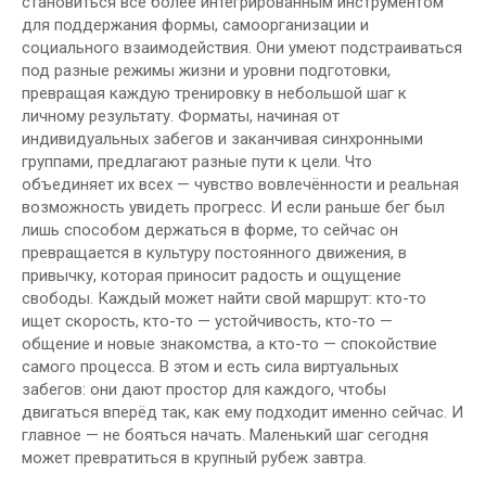
становиться всё более интегрированным инструментом
для поддержания формы, самоорганизации и
социального взаимодействия. Они умеют подстраиваться
под разные режимы жизни и уровни подготовки,
превращая каждую тренировку в небольшой шаг к
личному результату. Форматы, начиная от
индивидуальных забегов и заканчивая синхронными
группами, предлагают разные пути к цели. Что
объединяет их всех — чувство вовлечённости и реальная
возможность увидеть прогресс. И если раньше бег был
лишь способом держаться в форме, то сейчас он
превращается в культуру постоянного движения, в
привычку, которая приносит радость и ощущение
свободы. Каждый может найти свой маршрут: кто-то
ищет скорость, кто-то — устойчивость, кто-то —
общение и новые знакомства, а кто-то — спокойствие
самого процесса. В этом и есть сила виртуальных
забегов: они дают простор для каждого, чтобы
двигаться вперёд так, как ему подходит именно сейчас. И
главное — не бояться начать. Маленький шаг сегодня
может превратиться в крупный рубеж завтра.