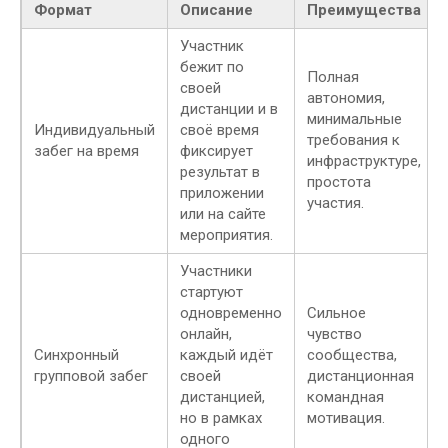
Формат
Описание
Преимущества
Участник
бежит по
Полная
своей
автономия,
дистанции и в
минимальные
Индивидуальный
своё время
требования к
забег на время
фиксирует
инфраструктуре,
результат в
простота
приложении
участия.
или на сайте
мероприятия.
Участники
стартуют
одновременно
Сильное
онлайн,
чувство
Синхронный
каждый идёт
сообщества,
групповой забег
своей
дистанционная
дистанцией,
командная
но в рамках
мотивация.
одного