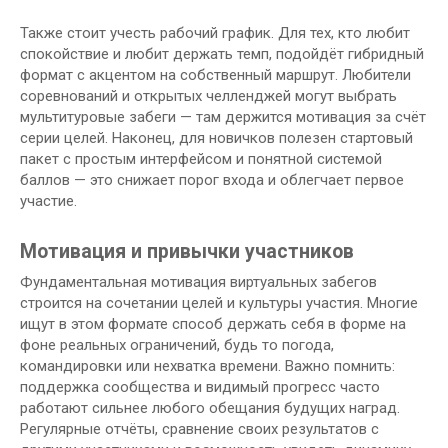
Также стоит учесть рабочий график. Для тех, кто любит
спокойствие и любит держать темп, подойдёт гибридный
формат с акцентом на собственный маршрут. Любители
соревнований и открытых челленджей могут выбрать
мультитуровые забеги — там держится мотивация за счёт
серии целей. Наконец, для новичков полезен стартовый
пакет с простым интерфейсом и понятной системой
баллов — это снижает порог входа и облегчает первое
участие.
Мотивация и привычки участников
Фундаментальная мотивация виртуальных забегов
строится на сочетании целей и культуры участия. Многие
ищут в этом формате способ держать себя в форме на
фоне реальных ограничений, будь то погода,
командировки или нехватка времени. Важно помнить:
поддержка сообщества и видимый прогресс часто
работают сильнее любого обещания будущих наград.
Регулярные отчёты, сравнение своих результатов с