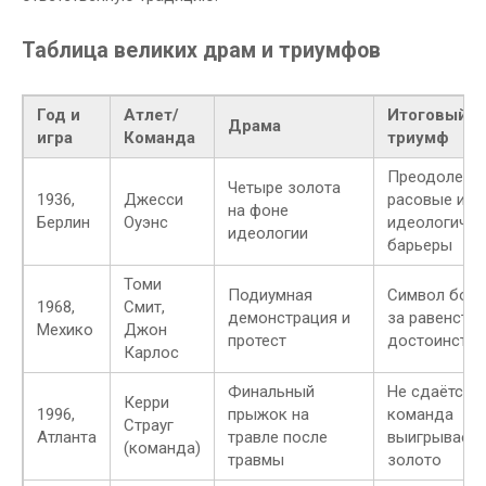
Таблица великих драм и триумфов
Год и
Атлет/
Итоговый
Драма
игра
Команда
триумф
Преодолева
Четыре золота
1936,
Джесси
расовые и
на фоне
Берлин
Оуэнс
идеологичес
идеологии
барьеры
Томи
Подиумная
Символ бор
1968,
Смит,
демонстрация и
за равенство
Мехико
Джон
протест
достоинство
Карлос
Финальный
Не сдаётся 
Керри
1996,
прыжок на
команда
Страуг
Атланта
травле после
выигрывает
(команда)
травмы
золото