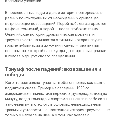
взаимном уважении.
В послевоенные годы и далее история повторялась в
разных конфигурациях: от неожиданных срывов до
потрясающих возвращений. Порой победы загораются
на фоне сомнений, а порой — после глубоких травм.
Олимпийские истории: драматические моменты и
триумфы часто начинаются с тишины, которая звучит
громче публикаций и жужжания камер — она внутри
спортсмена, который на секунды до старта вычерчивает
в голове маршрут своего преодоления.
Триумф после падений: возвращения и
победы
Кого-то заставляют упасть, чтобы он понял, как важно
подняться снова. Пример из середины 1990-х:
американская гимнастика пережила душераздирающую
минуту, когда команда и спортсмены нашли в себе силы
закончили путь к золоту в условиях непредвиденной
травмы и усталости. Но настоящая история триумфа — не
только о награде на шее, а о том, как человек