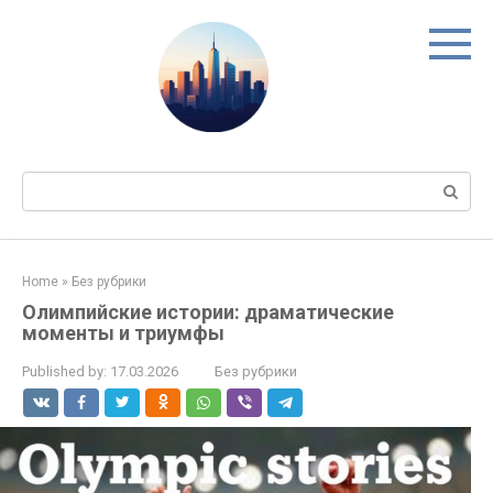
Skip
to
content
Search:
Home
»
Без рубрики
Олимпийские истории: драматические
моменты и триумфы
Published by:
17.03.2026
Без рубрики